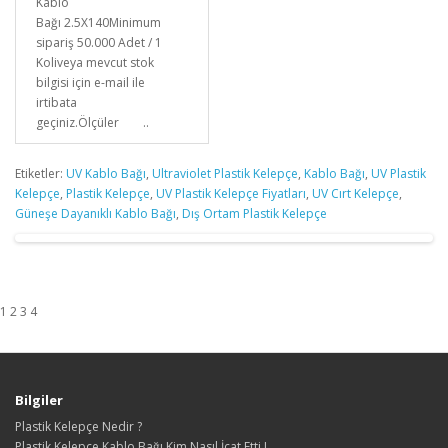
Kablo
Bağı 2.5X140Minimum
sipariş 50.000 Adet / 1
Koliveya mevcut stok
bilgisi için e-mail ile
irtibata
geçiniz.Ölçüler ..
Etiketler:
UV Kablo Bağı
,
Ultraviolet Plastik Kelepçe
,
Kablo Bağı
,
UV Plastik
Kelepçe
,
Plastik Kelepçe
,
UV Plastik Kelepçe Fiyatları
,
UV Cırt Kelepçe
,
Güneşe Dayanıklı Kablo Bağı
,
Dış Ortam Plastik Kelepçe
1 2 3 4
Bilgiler
Plastik Kelepçe Nedir ?
Plastik Kelepçe Kablo Bağı Kim Nasıl İcat Etti !