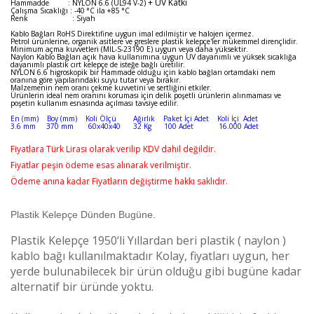
+ UV Katkı
Hammadde : NYLON 6.6 (UL94 V-2)
Çalışma Sıcaklığı : -40 °C ila +85 °C
Renk : Siyah
Kablo Bağları RoHS Direktifine uygun imal edilmiştir ve halojen içermez.
Petrol ürünlerine, organik asitlere ve greslere plastik kelepçe'ler mükemmel dirençlidir.
Minimum açma kuvvetleri (MIL-S-23190 E) uygun veya daha yüksektir.
Naylon Kablo Bağları açık hava kullanımına uygun UV dayanımlı ve yüksek sıcaklığa
dayanımlı plastik cırt kelepçe de isteğe bağlı üretilir.
NYLON 6.6 higroskopik bir Hammade olduğu için kablo bağları ortamdaki nem
oranına göre yapılarındaki suyu tutar veya bırakır.
Malzemenin nem oranı çekme kuvvetini ve sertliğini etkiler.
Ürünlerin ideal nem oranını koruması için delik poşetli ürünlerin alınmaması ve
poşetin kullanım esnasında açılması tavsiye edilir.
En (mm) Boy (mm) Koli Ölçü Ağırlık Paket İçi Adet Koli İçi Adet
3.6 mm 370 mm 60x40x40 32 Kg 100 Adet 16.000 Adet
Fiyatlara Türk Lirası olarak verilip KDV dahil değildir.
Fiyatlar peşin ödeme esas alınarak verilmiştir.
Ödeme anına kadar Fiyatların değiştirme hakkı saklıdır.
Plastik Kelepçe Dünden Bugüne.
Plastik Kelepçe 1950‘li Yıllardan beri plastik ( naylon )
kablo bağı kullanılmaktadır Kolay, fiyatları uygun, her
yerde bulunabilecek bir ürün olduğu gibi bugüne kadar
alternatif bir üründe yoktu.