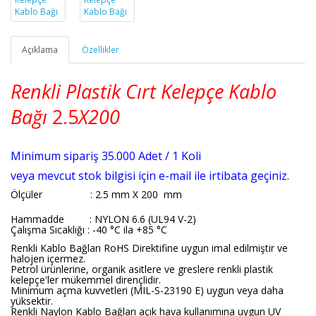
Açıklama
Özellikler
Renkli Plastik Cırt Kelepçe Kablo
Bağı
2.5
X200
Minimum sipariş 35.000 Adet / 1 Koli
veya mevcut stok bilgisi için e-mail ile irtibata geçiniz.
Ölçüler
: 2.5 mm X 200 mm
Hammadde : NYLON 6.6 (UL94 V-2)
Çalışma Sıcaklığı : -40 °C ila +85 °C
Renkli Kablo Bağları RoHS Direktifine uygun imal edilmiştir ve
halojen içermez.
Petrol ürünlerine, organik asitlere ve greslere renkli plastik
kelepçe'ler mükemmel dirençlidir.
Minimum açma kuvvetleri (MIL-S-23190 E) uygun veya daha
yüksektir.
Renkli Naylon Kablo Bağları açık hava kullanımına uygun UV