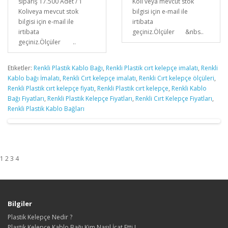
sipariş 17.500 Adet / 1
Koli veya mevcut stok
Koliveya mevcut stok
bilgisi için e-mail ile
bilgisi için e-mail ile
irtibata
irtibata
geçiniz.Ölçüler &nbs..
geçiniz.Ölçüler ..
Etiketler:
Renkli Plastik Kablo Bağı
,
Renkli Plastik cırt kelepçe imalatı
,
Renkli
Kablo bağı İmalatı
,
Renkli Cırt kelepçe imalatı
,
Renkli Cırt kelepçe ölçüleri
,
Renkli Plastik cırt kelepçe fiyatı
,
Renkli Plastik cırt kelepçe
,
Renkli Kablo
Bağı Fiyatları
,
Renkli Plastik Kelepçe Fiyatları
,
Renkli Cırt Kelepçe Fiyatları
,
Renkli Plastik Kablo Bağları
1 2 3 4
Bilgiler
Plastik Kelepçe Nedir ?
Plastik Kelepçe Kablo Bağı Kim Nasıl İcat Etti !