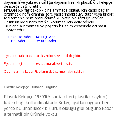
dayanımlı ve yüksek sıcaklığa dayanımlı renkli plastik cırt kelepçe
de isteğe bağlı üretilir.
NYLON 6.6 higroskopik bir Hammade olduğu için kablo bağları
ortamdaki nem oranına göre yapılarındaki suyu tutar veya bırakır.
Malzemenin nem oranı çekme kuvvetini ve sertliğini etkiler.
Ürünlerin ideal nem oranını koruması için delik poşetli
ürünlerin alınmaması ve poşetin kullanım esnasında açılması
tavsiye edilir.
Paket İçi Adet Koli İçi Adet
100 Adet 35.000 Adet
Fiyatlara Türk Lirası olarak verilip KDV dahil değildir.
Fiyatlar peşin ödeme esas alınarak verilmiştir.
Ödeme anına kadar Fiyatların değiştirme hakkı saklıdır.
Plastik Kelepçe Dünden Bugüne.
Plastik Kelepçe 1950‘li Yıllardan beri plastik ( naylon )
kablo bağı kullanılmaktadır Kolay, fiyatları uygun, her
yerde bulunabilecek bir ürün olduğu gibi bugüne kadar
alternatif bir üründe yoktu.