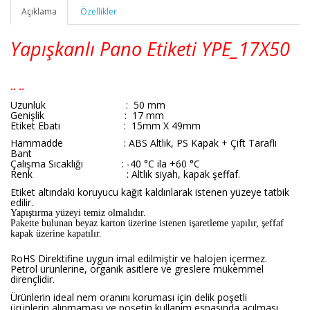
Açıklama
Özellikler
Yapışkanlı Pano Etiketi
YPE_
17X50
.. ..
Uzunluk : 50 mm
Genişlik : 17 mm
Etiket Ebatı : 15mm X 49mm
Hammadde : ABS Altlık, PS Kapak + Çift Taraflı
Bant
Çalışma Sıcaklığı : -40 °C ila +60 °C
Renk :
Altlık siyah, kapak şeffaf.
Etiket altındaki koruyucu kağıt kaldırılarak istenen yüzeye tatbik
edilir.
Yapıştırma yüzeyi temiz olmalıdır.
Pakette bulunan beyaz karton üzerine istenen işaretleme yapılır, şeffaf
kapak üzerine kapatılır.
RoHS Direktifine uygun imal edilmiştir ve halojen içermez.
Petrol ürünlerine, organik asitlere ve greslere mükemmel
dirençlidir.
Ürünlerin ideal nem oranını koruması için delik poşetli
ürünlerin alınmaması ve poşetin kullanım esnasında açılması