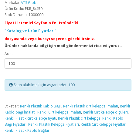
Markalar
ATS Global
Ürün Kodu: PKR_8/450
Stok Durumu: 1000000
Fiyat Listemizi Sayfanın En Üstünde'ki
"Katalog ve Ürün Fiyatları"
dosyasında veya burayı seçerek görebilirsiniz.
Ürünler hakkında bilgi için mail göndermenizi rica ediyoruz..
Adet
Satın alabilmek için asgari adet: 100
Etiketler:
Renkli Plastik Kablo Bağı
,
Renkli Plastik cırt kelepçe imalatı
,
Renkli
Kablo bağı İmalatı
,
Renkli Cırt kelepçe imalatı
,
Renkli Cırt kelepçe ölçüleri
,
Renkli Plastik cırt kelepçe fiyatı
,
Renkli Plastik cırt kelepçe
,
Renkli Kablo
Bağı Fiyatları
,
Renkli Plastik Kelepçe Fiyatları
,
Renkli Cırt Kelepçe Fiyatları
,
Renkli Plastik Kablo Bağları