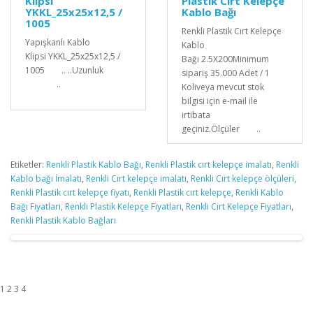
Klipsi
Plastik Cırt Kelepçe
YKKL_25x25x12,5 /
Kablo Bağı
1005
Renkli Plastik Cırt Kelepçe
Yapışkanlı Kablo
Kablo
Klipsi YKKL_25x25x12,5 /
Bağı 2.5X200Minimum
1005 .. ..Uzunluk
sipariş 35.000 Adet / 1
..
Koliveya mevcut stok
bilgisi için e-mail ile
irtibata
geçiniz.Ölçüler ..
Etiketler:
Renkli Plastik Kablo Bağı
,
Renkli Plastik cırt kelepçe imalatı
,
Renkli
Kablo bağı İmalatı
,
Renkli Cırt kelepçe imalatı
,
Renkli Cırt kelepçe ölçüleri
,
Renkli Plastik cırt kelepçe fiyatı
,
Renkli Plastik cırt kelepçe
,
Renkli Kablo
Bağı Fiyatları
,
Renkli Plastik Kelepçe Fiyatları
,
Renkli Cırt Kelepçe Fiyatları
,
Renkli Plastik Kablo Bağları
1 2 3 4