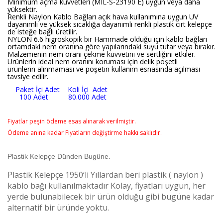
Minimum açma kuvvetleri (MIL-S-23190 E) uygun veya daha
yüksektir.
Renkli Naylon Kablo Bağları açık hava kullanımına uygun UV
dayanımlı ve yüksek sıcaklığa dayanımlı renkli plastik cırt kelepçe
de isteğe bağlı üretilir.
NYLON 6.6 higroskopik bir Hammade olduğu için kablo bağları
ortamdaki nem oranına göre yapılarındaki suyu tutar veya bırakır.
Malzemenin nem oranı çekme kuvvetini ve sertliğini etkiler.
Ürünlerin ideal nem oranını koruması için delik poşetli
ürünlerin alınmaması ve poşetin kullanım esnasında açılması
tavsiye edilir.
Paket İçi Adet Koli İçi Adet
100 Adet 80.000 Adet
Fiyatlar peşin ödeme esas alınarak verilmiştir.
Ödeme anına kadar Fiyatların değiştirme hakkı saklıdır.
Plastik Kelepçe Dünden Bugüne.
Plastik Kelepçe 1950‘li Yıllardan beri plastik ( naylon )
kablo bağı kullanılmaktadır Kolay, fiyatları uygun, her
yerde bulunabilecek bir ürün olduğu gibi bugüne kadar
alternatif bir üründe yoktu.