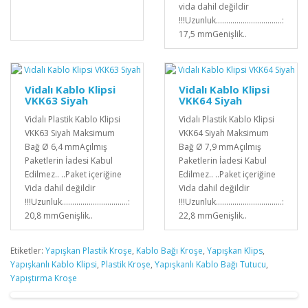
vida dahil değildir
!!!Uzunluk................................:
17,5 mmGenişlik..
Vidalı Kablo Klipsi
Vidalı Kablo Klipsi
VKK63 Siyah
VKK64 Siyah
Vidalı Plastik Kablo Klipsi
Vidalı Plastik Kablo Klipsi
VKK63 Siyah Maksimum
VKK64 Siyah Maksimum
Bağ Ø 6,4 mmAçılmış
Bağ Ø 7,9 mmAçılmış
Paketlerin İadesi Kabul
Paketlerin İadesi Kabul
Edilmez.. ..Paket içeriğine
Edilmez.. ..Paket içeriğine
Vida dahil değildir
Vida dahil değildir
!!!Uzunluk................................:
!!!Uzunluk................................:
20,8 mmGenişlik..
22,8 mmGenişlik..
Etiketler:
Yapışkan Plastik Kroşe
,
Kablo Bağı Kroşe
,
Yapışkan Klips
,
Yapışkanlı Kablo Klipsi
,
Plastik Kroşe
,
Yapışkanlı Kablo Bağı Tutucu
,
Yapıştırma Kroşe