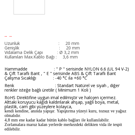
.. ..
Uzunluk : 20 mm
Genişlik : 20 mm
Vidalama Delik Çapı
:
Ø
3,2 mm
Kullanılan Max.Kablo Bağı
: 3,6 mm
Hammadde : "
P " serisinde NYLON 6.6 (UL 94 V-2)
& Çift Taraflı Bant , " E " serisinde ABS & Çift Taraflı Bant
Çalışma Sıcaklığı : -40 °C ila +60 °C
Renk : Standart
Natürel ve siyah , diğer
renkler isteğe bağlı üretilir ( Minimum 1 Koli )
RoHS Direktifine uygun imal edilmiştir ve halojen içermez.
Alttaki koruyucu kağıdı kaldırılarak ahşap, yağlı boya, metal,
plastik, cam gibi yüzeylere kolayca,
kendi kendine, anında yapışır. Yapıştırma yüzeyi kuru, tozsuz ve yağsız
olmalıdır.
4,8 mm ene kadar kadar bütün kablo bağları ile kullanılabilir.
Zorlamalara maruz kalan yerlerde merkezdeki delikten vida ile tespit
edilebilir.