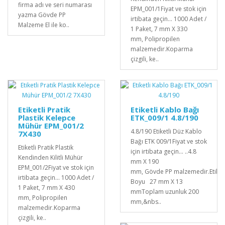
firma adı ve seri numarası
EPM_001/1Fiyat ve stok için
yazma Gövde PP
irtibata geçin... 1000 Adet /
Malzeme El ile ko..
1 Paket, 7 mm X 330
mm, Polipropilen
malzemedir. Koparma
çizgili, ke..
Etiketli Pratik
Etiketli Kablo Bağı
Plastik Kelepce
ETK_009/1 4.8/190
Mühür EPM_001/2
4.8/190 Etiketli Düz Kablo
7X430
Bağı ETK 009/1Fiyat ve stok
Etiketli Pratik Plastik
için irtibata geçin... ..4.8
Kendinden Kilitli Mühür
mm X 190
EPM_001/2Fiyat ve stok için
mm, Gövde PP malzemedir.Etiket
irtibata geçin... 1000 Adet /
Boyu 27 mm X 13
1 Paket, 7 mm X 430
mmToplam uzunluk 200
mm, Polipropilen
mm,&nbs..
malzemedir. Koparma
çizgili, ke..