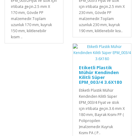
EPM_003/2Fiyat ve stok için
EPM_003/3 Fiyat ve stok
irtibata geçin.2.5 mm X
için irtibata geçin.2.5 mm X
170 mm, Gövde PP
230 mm, Gövde PP
malzemedir.Toplam
malzemedir.Toplam
uzunluk 170 mm, kuyruk
uzunluk 230 mm, kuyruk
150 mm, kilitlenebilir
190 mm, kilitlenebilir kısı..
kısım ..
Etiketli Plastik
Mühür Kendinden
Kilitli Süper
EPM_003/4 3.6X180
Etiketli Plastik Mühür
Kendinden Kilitli Süper
EPM_003/4 Fiyat ve stok
için irtibata geçin.3.6 mm X
180 mm, Bayrak Kısmı PP (
Polipropilen
)malzemedir.Kuyruk
Kısmı PA ( P..