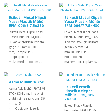
Etiketli Metal Klipsli
Etiketli Metal Klipsli
Yassı Plastik Mühür
Yassı Plastik Mühür
EPM_006/6 7.5x330
EPM_006/7 7.5x430
Etiketli Metal Klipsli Yassı
Etiketli Metal Klipsli Yassı
Plastik Mühür EPM_006/6
Plastik Mühür EPM_006/7
Fiyat ve stok için irtibata
Fiyat ve stok için irtibata
geçin.7.5 mm X 330
geçin.7.5 mm X 430
mm, Komple PP (
mm, KOMPLE PP (
Polipropilen )
Polipropilen )
malzemedir. Toplam u..
malzemedir. Toplam u..
Asma Mühür 36X50
Etiketli Pratik
Asma Askı Mühür FİYAT VE
Plastik Kelepce
STOK İÇİN e-mail ile bilgi
Mühür EPM_001/1
7X330
alabilirsiniz.Yazı Alanı : 36
mm x 15
Etiketli Pratik Plastik
mm Opsiyonel lazerle
Kendinden Kilitli Mühür