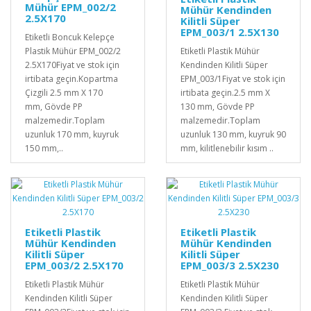
Mühür EPM_002/2
Mühür Kendinden
2.5X170
Kilitli Süper
EPM_003/1 2.5X130
Etiketli Boncuk Kelepçe
Plastik Mühür EPM_002/2
Etiketli Plastik Mühür
2.5X170Fiyat ve stok için
Kendinden Kilitli Süper
irtibata geçin.Kopartma
EPM_003/1Fiyat ve stok için
Çizgili 2.5 mm X 170
irtibata geçin.2.5 mm X
mm, Gövde PP
130 mm, Gövde PP
malzemedir.Toplam
malzemedir.Toplam
uzunluk 170 mm, kuyruk
uzunluk 130 mm, kuyruk 90
150 mm,..
mm, kilitlenebilir kısım ..
Etiketli Plastik
Etiketli Plastik
Mühür Kendinden
Mühür Kendinden
Kilitli Süper
Kilitli Süper
EPM_003/2 2.5X170
EPM_003/3 2.5X230
Etiketli Plastik Mühür
Etiketli Plastik Mühür
Kendinden Kilitli Süper
Kendinden Kilitli Süper