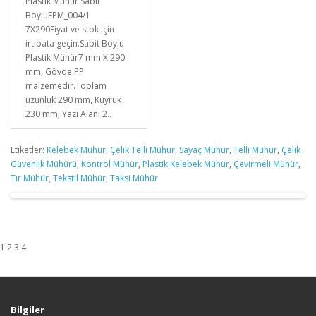
Plastik Mühür Sabit
BoyluEPM_004/1
7X290Fiyat ve stok için
irtibata geçin.Sabit Boylu
Plastik Mühür7 mm X 290
mm, Gövde PP
malzemedir.Toplam
uzunluk 290 mm, Kuyruk
230 mm, Yazı Alanı 2..
Etiketler:
Kelebek Mühür
,
Çelik Telli Mühür
,
Sayaç Mühür
,
Telli Mühür
,
Çelik
Güvenlik Mühürü
,
Kontrol Mühür
,
Plastik Kelebek Mühür
,
Çevirmeli Mühür
,
Tır Mühür
,
Tekstil Mühür
,
Taksi Mühür
1 2 3 4
Bilgiler