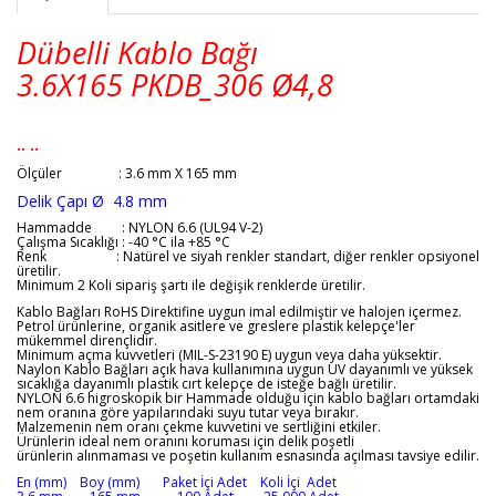
Dübelli Kablo Bağı
3.6X165
PKDB_306
Ø4,8
.. ..
Ölçüler
: 3.6 mm X 165 mm
Delik Çapı
Ø
4.8
mm
Hammadde : NYLON 6.6 (UL94 V-2)
Çalışma Sıcaklığı : -40 °C ila +85 °C
Renk : Natürel ve siyah renkler standart, diğer renkler opsiyonel
üretilir.
Minimum 2 Koli sipariş şartı ile değişik renklerde üretilir.
Kablo Bağları RoHS Direktifine uygun imal edilmiştir ve halojen içermez.
Petrol ürünlerine, organik asitlere ve greslere plastik kelepçe'ler
mükemmel dirençlidir.
Minimum açma kuvvetleri (MIL-S-23190 E) uygun veya daha yüksektir.
Naylon Kablo Bağları açık hava kullanımına uygun UV dayanımlı ve yüksek
sıcaklığa dayanımlı plastik cırt kelepçe de isteğe bağlı üretilir.
NYLON 6.6 higroskopik bir Hammade olduğu için kablo bağları ortamdaki
nem oranına göre yapılarındaki suyu tutar veya bırakır.
Malzemenin nem oranı çekme kuvvetini ve sertliğini etkiler.
Ürünlerin ideal nem oranını koruması için delik poşetli
ürünlerin alınmaması ve poşetin kullanım esnasında açılması tavsiye edilir.
En (mm) Boy (mm) Paket İçi Adet Koli İçi Adet