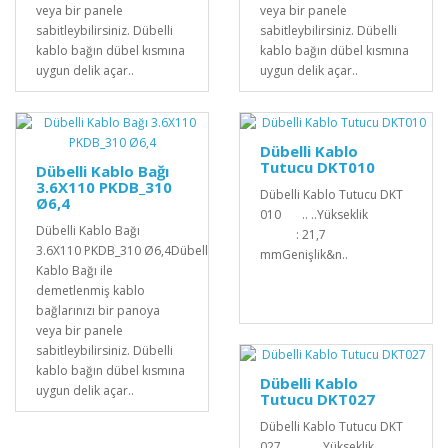
veya bir panele
veya bir panele
sabitleybilirsiniz. Dübelli
sabitleybilirsiniz. Dübelli
kablo bağın dübel kısmına
kablo bağın dübel kısmına
uygun delik açar..
uygun delik açar..
Dübelli Kablo
Tutucu DKT010
Dübelli Kablo Bağı
3.6X110 PKDB_310
Dübelli Kablo Tutucu DKT
Ø6,4
010 .. ..Yükseklik
Dübelli Kablo Bağı
: 21,7
3.6X110 PKDB_310 Ø6,4Dübelli
mmGenişlik&n..
Kablo Bağı ile
demetlenmiş kablo
bağlarınızı bir panoya
veya bir panele
sabitleybilirsiniz. Dübelli
kablo bağın dübel kısmına
Dübelli Kablo
uygun delik açar..
Tutucu DKT027
Dübelli Kablo Tutucu DKT
027 .. ..Yükseklik