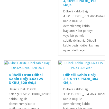
4,8X150 PKDB_313
Ø8,5
Dübelli Kablo Bağı
4.8X150 PKDB_313 Ø8,5Dübelli
Kablo Bağı ile
demetlenmiş kablo
bağlarınızı bir panoya
veya bir panele
sabitleybilirsiniz. Dübelli
kablo bağın dübel kısmına
uygun delik açar..
Dübelli Uzun Dübel
Dübelli Kablo Bağı
Kablo Bağı 3.6X125
3.6 X 115 PKDB_304
DKBU_320 Ø6,4
Ø6,4
Uzun Dübelli Plastik
Dübelli Kablo Bağı
Kelepçe 3.6X125 DKBU_320 Ø6,4Dübelli
3.6X115 PKDB_304 Ø6,4 Dübelli
Kablo Bağı ile
Kablo Bağı ile
demetlenmiş kablo
demetlenmiş kablo
bağlarınızı bir panoya
bağlarınızı bir panoya