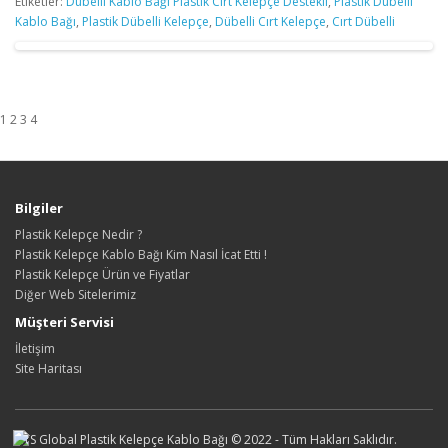
Etiketler:
Dübelli Kablo Bağı Plastik Cırt Kelepçe Destekli
,
Plastik Dübelli
Kablo Bağı
,
Plastik Dübelli Kelepçe
,
Dübelli Cırt Kelepçe
,
Cırt Dübelli
1 2 3 4
Bilgiler
Plastik Kelepçe Nedir ?
Plastik Kelepçe Kablo Bağı Kim Nasıl İcat Etti !
Plastik Kelepçe Ürün ve Fiyatlar
Diğer Web Sitelerimiz
Müşteri Servisi
İletişim
Site Haritası
ATS Global Plastik Kelepçe Kablo Bağı © 2022 - Tüm Hakları Saklıdır.