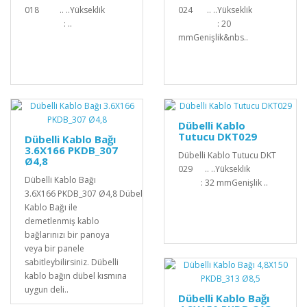
018 .. ..Yükseklik
024 .. ..Yükseklik
: ..
: 20
mmGenişlik&nbs..
Dübelli Kablo
Tutucu DKT029
Dübelli Kablo Bağı
3.6X166 PKDB_307
Dübelli Kablo Tutucu DKT
Ø4,8
029 .. ..Yükseklik
Dübelli Kablo Bağı
: 32 mmGenişlik ..
3.6X166 PKDB_307 Ø4,8 Dübelli
Kablo Bağı ile
demetlenmiş kablo
bağlarınızı bir panoya
veya bir panele
sabitleybilirsiniz. Dübelli
kablo bağın dübel kısmına
uygun deli..
Dübelli Kablo Bağı