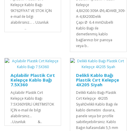
Kelepçe Kablo Bağı
Kelepçe
9X762FİYAT VE STOK İÇİN
4,8X200 309A Ø6,4DAKB_309-
e-mail ile bilgi
A-4,8X200Delik
alabilirsiniz... .. Uzunluk
Çapı Ø 6.4 mmDübelli
..
Kablo Bağı ile
demetlenmiş kablo
bağlarınızı bir panoya
veya b..
Açılabilir Plastik Cırt
Delikli Kablo Bağı
Kelepçe Kablo Bağı
Plastik Cırt Kelepçe
7.5X360
4X205 Siyah
Açılabilir Plastik Cırt
Delikli Kablo Bağı Plastik
Kelepçe Kablo Bağı
Cırt Kelepçe 4X205
7.5X360YERLİ ÜRETİMSTOK
SiyahDelikli Kablo Bağı ile
İÇİN e-mail ile bilgi
kablo demetini duvara,
alabilirsiniz...
panele veya bir profile
..Uzunluk &..
sabitleyebilirsiniz. Kablo
Bağın kafasındaki 5,5 mm