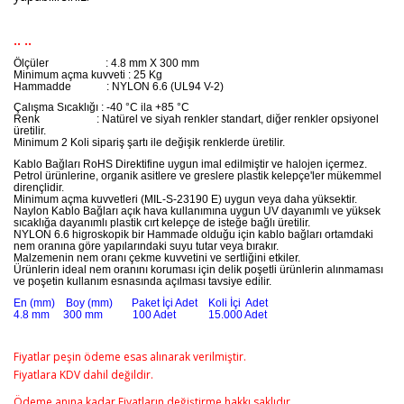
.. ..
Ölçüler
: 4.8 mm X 300 mm
Minimum açma kuvveti : 25 Kg
Hammadde
: NYLON 6.6 (UL94 V-2)
Çalışma Sıcaklığı : -40 °C ila +85 °C
Renk : Natürel ve siyah renkler standart, diğer renkler opsiyonel
üretilir.
Minimum 2 Koli sipariş şartı ile değişik renklerde üretilir.
Kablo Bağları RoHS Direktifine uygun imal edilmiştir ve halojen içermez.
Petrol ürünlerine, organik asitlere ve greslere plastik kelepçe'ler mükemmel
dirençlidir.
Minimum açma kuvvetleri (MIL-S-23190 E) uygun veya daha yüksektir.
Naylon Kablo Bağları açık hava kullanımına uygun UV dayanımlı ve yüksek
sıcaklığa dayanımlı plastik cırt kelepçe de isteğe bağlı üretilir.
NYLON 6.6 higroskopik bir Hammade olduğu için kablo bağları ortamdaki
nem oranına göre yapılarındaki suyu tutar veya bırakır.
Malzemenin nem oranı çekme kuvvetini ve sertliğini etkiler.
Ürünlerin ideal nem oranını koruması için delik poşetli ürünlerin alınmaması
ve poşetin kullanım esnasında açılması tavsiye edilir.
En (mm) Boy (mm) Paket İçi Adet Koli İçi Adet
4.8 mm 300 mm 100 Adet 15.000 Adet
Fiyatlar peşin ödeme esas alınarak verilmiştir.
Fiyatlara KDV dahil değildir.
Ödeme anına kadar Fiyatların değiştirme hakkı saklıdır.