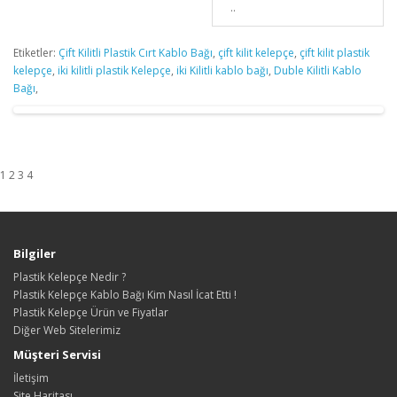
..
Etiketler:
Çift Kilitli Plastik Cırt Kablo Bağı
,
çift kilit kelepçe
,
çift kilit plastik
kelepçe
,
iki kilitli plastik Kelepçe
,
iki Kilitli kablo bağı
,
Duble Kilitli Kablo
Bağı
,
1 2 3 4
Bilgiler
Plastik Kelepçe Nedir ?
Plastik Kelepçe Kablo Bağı Kim Nasıl İcat Etti !
Plastik Kelepçe Ürün ve Fiyatlar
Diğer Web Sitelerimiz
Müşteri Servisi
İletişim
Site Haritası