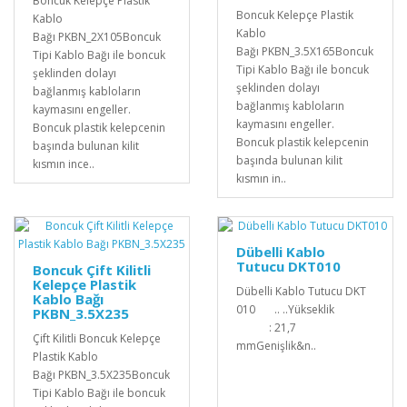
Boncuk Kelepçe Plastik
Boncuk Kelepçe Plastik
Kablo
Kablo
Bağı PKBN_2X105Boncuk
Bağı PKBN_3.5X165Boncuk
Tipi Kablo Bağı ile boncuk
Tipi Kablo Bağı ile boncuk
şeklinden dolayı
şeklinden dolayı
bağlanmış kabloların
bağlanmış kabloların
kaymasını engeller.
kaymasını engeller.
Boncuk plastik kelepcenin
Boncuk plastik kelepcenin
başında bulunan kilit
başında bulunan kilit
kısmın ince..
kısmın in..
Dübelli Kablo
Tutucu DKT010
Boncuk Çift Kilitli
Kelepçe Plastik
Dübelli Kablo Tutucu DKT
Kablo Bağı
010 .. ..Yükseklik
PKBN_3.5X235
: 21,7
Çift Kilitli Boncuk Kelepçe
mmGenişlik&n..
Plastik Kablo
Bağı PKBN_3.5X235Boncuk
Tipi Kablo Bağı ile boncuk