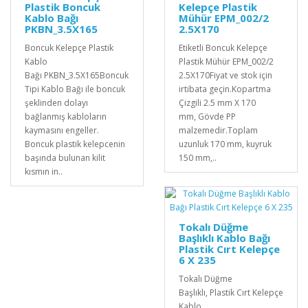
Plastik Boncuk
Kelepçe Plastik
Kablo Bağı
Mühür EPM_002/2
PKBN_3.5X165
2.5X170
Boncuk Kelepçe Plastik
Etiketli Boncuk Kelepçe
Kablo
Plastik Mühür EPM_002/2
Bağı PKBN_3.5X165Boncuk
2.5X170Fiyat ve stok için
Tipi Kablo Bağı ile boncuk
irtibata geçin.Kopartma
şeklinden dolayı
Çizgili 2.5 mm X 170
bağlanmış kabloların
mm, Gövde PP
kaymasını engeller.
malzemedir.Toplam
Boncuk plastik kelepcenin
uzunluk 170 mm, kuyruk
başında bulunan kilit
150 mm,..
kısmın in..
Tokalı Düğme
Başlıklı Kablo Bağı
Plastik Cırt Kelepçe
6 X 235
Tokalı Düğme
Başlıklı, Plastik Cırt Kelepçe
Kablo