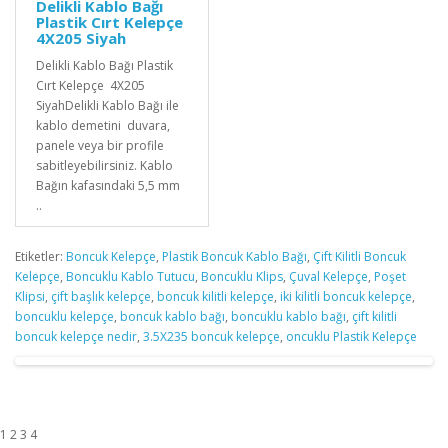
Delikli Kablo Bağı
Plastik Cırt Kelepçe
4X205 Siyah
Delikli Kablo Bağı Plastik
Cırt Kelepçe 4X205
SiyahDelikli Kablo Bağı ile
kablo demetini duvara,
panele veya bir profile
sabitleyebilirsiniz. Kablo
Bağın kafasındaki 5,5 mm
..
Etiketler:
Boncuk Kelepçe
,
Plastik Boncuk Kablo Bağı
,
Çift Kilitli Boncuk
Kelepçe
,
Boncuklu Kablo Tutucu
,
Boncuklu Klips
,
Çuval Kelepçe
,
Poşet
Klipsi
,
çift başlık kelepçe
,
boncuk kilitli kelepçe
,
iki kilitli boncuk kelepçe
,
boncuklu kelepçe
,
boncuk kablo bağı
,
boncuklu kablo bağı
,
çift kilitli
boncuk kelepçe nedir
,
3.5X235 boncuk kelepçe
,
oncuklu Plastik Kelepçe
1 2 3 4