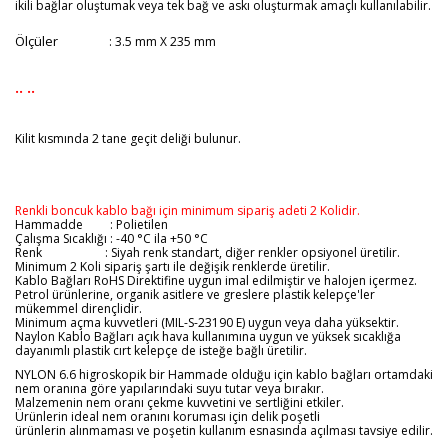
ikili bağlar oluştumak veya tek bağ ve askı oluşturmak amaçlı kullanılabilir.
Ölçüler
: 3.5 mm X 235 mm
.. ..
Kilit kısmında 2 tane geçit deliği bulunur.
Renkli boncuk kablo bağı için minimum sipariş adeti 2 Kolidir.
Hammadde : Polietilen
Çalışma Sıcaklığı : -40 °C ila +50 °C
Renk : Siyah renk standart, diğer renkler opsiyonel üretilir.
Minimum 2 Koli sipariş şartı ile değişik renklerde üretilir.
Kablo Bağları RoHS Direktifine uygun imal edilmiştir ve halojen içermez.
Petrol ürünlerine, organik asitlere ve greslere plastik kelepçe'ler
mükemmel dirençlidir.
Minimum açma kuvvetleri (MIL-S-23190 E) uygun veya daha yüksektir.
Naylon Kablo Bağları açık hava kullanımına uygun ve yüksek sıcaklığa
dayanımlı plastik cırt kelepçe de isteğe bağlı üretilir.
NYLON 6.6 higroskopik bir Hammade olduğu için kablo bağları ortamdaki
nem oranına göre yapılarındaki suyu tutar veya bırakır.
Malzemenin nem oranı çekme kuvvetini ve sertliğini etkiler.
Ürünlerin ideal nem oranını koruması için delik poşetli
ürünlerin alınmaması ve poşetin kullanım esnasında açılması tavsiye edilir.